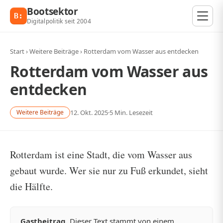
Zum Inhalt springen
Bootsektor
B:
Digitalpolitik seit 2004
Start
›
Weitere Beiträge
›
Rotterdam vom Wasser aus entdecken
Rotterdam vom Wasser aus
entdecken
12. Okt. 2025
·
5 Min. Lesezeit
Weitere Beiträge
Rotterdam ist eine Stadt, die vom Wasser aus
gebaut wurde. Wer sie nur zu Fuß erkundet, sieht
die Hälfte.
Gastbeitrag.
Dieser Text stammt von einem